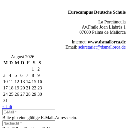
Eurocampus Deutsche Schule
La Porciúncula
Av.Fraile Joan Llabrés 1
07600 Palma de Mallorca
Internet:
www.dsmallorca.de
Email:
sekretariat@dsmallorca.de
August 2026
M
D
M
D
F
S
S
1
2
3
4
5
6
7
8
9
10
11
12
13
14
15
16
17
18
19
20
21
22
23
24
25
26
27
28
29
30
31
« Juli
Bitte gib eine gültige E-Mail-Adresse ein.