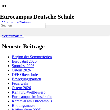
Eurocampus Deutsche Schule
Vorheriger Beitrag
Bewusst offline gehen
Nächster Beitrag
Porträtmalerei
Neueste Beiträge
Beginn der Sommerferien
Europatag 2026
Sportfest 2026
Ostern 2026
DFF Oberschule
Bewegungspausen
Feuerwehr
Ostern 2026
Känguru-Wettbewerb
Eurocampus im Inselradio
Karneval am Eurocampus
Bildungsmesse
Weihnachten 2025