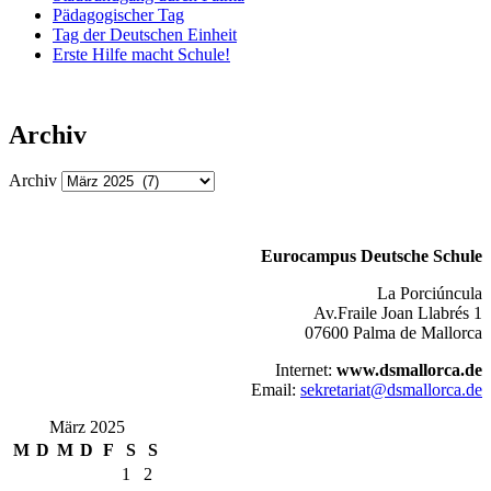
Pädagogischer Tag
Tag der Deutschen Einheit
Erste Hilfe macht Schule!
Archiv
Archiv
Eurocampus Deutsche Schule
La Porciúncula
Av.Fraile Joan Llabrés 1
07600 Palma de Mallorca
Internet:
www.dsmallorca.de
Email:
sekretariat@dsmallorca.de
März 2025
M
D
M
D
F
S
S
1
2