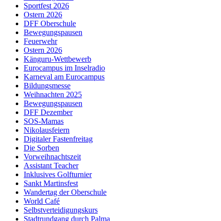
Sportfest 2026
Ostern 2026
DFF Oberschule
Bewegungspausen
Feuerwehr
Ostern 2026
Känguru-Wettbewerb
Eurocampus im Inselradio
Karneval am Eurocampus
Bildungsmesse
Weihnachten 2025
Bewegungspausen
DFF Dezember
SOS-Mamas
Nikolausfeiern
Digitaler Fastenfreitag
Die Sorben
Vorweihnachtszeit
Assistant Teacher
Inklusives Golfturnier
Sankt Martinsfest
Wandertag der Oberschule
World Café
Selbstverteidigungskurs
Stadtrundgang durch Palma