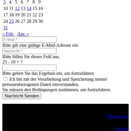
3
4
5
6
7
8
9
10
11
12
13
14
15
16
17
18
19
20
21
22
23
24
25
26
27
28
29
30
31
« Feb.
Apr. »
Bitte gib eine gültige E-Mail-Adresse ein.
Bitte füllen Sie dieses Feld aus.
25 - 10 = ?
Bitte geben Sie das Ergebnis ein, um fortzufahren
Ich bin mit der Verarbeitung und Speicherung meiner
personenbezogenen Daten einverstanden.
Sie müssen den Bedingungen zustimmen, um fortzufahren.
Nachricht Senden
Copyright 2025 –
Eurocampus Deutsche Schule
Datenschutz
Cookies