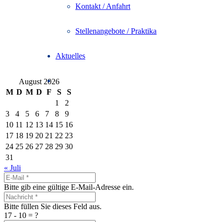
Kontakt / Anfahrt
Stellenangebote / Praktika
Aktuelles
August 2026
M
D
M
D
F
S
S
1
2
3
4
5
6
7
8
9
10
11
12
13
14
15
16
17
18
19
20
21
22
23
24
25
26
27
28
29
30
31
« Juli
Bitte gib eine gültige E-Mail-Adresse ein.
Bitte füllen Sie dieses Feld aus.
17 - 10 = ?