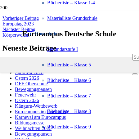
Bücherliste – Klasse 1-4
Vorheriger Beitrag
Materialliste Grundschule
Europatag 2023
Nächster Beitrag
Eurocampus Deutsche Schule
Oberschule
Körperwelten
Neueste Beiträge
Sekundarstufe I
Beginn der Sommerferien
Bücherliste – Klasse 5
Europatag 2026
Sportfest 2026
Ostern 2026
Bücherliste – Klasse 6
DFF Oberschule
Bewegungspausen
Feuerwehr
Bücherliste – Klasse 7
Ostern 2026
Känguru-Wettbewerb
Bücherliste – Klasse 8
Eurocampus im Inselradio
Karneval am Eurocampus
Bildungsmesse
Bücherliste – Klasse 9
Weihnachten 2025
Bewegungspausen