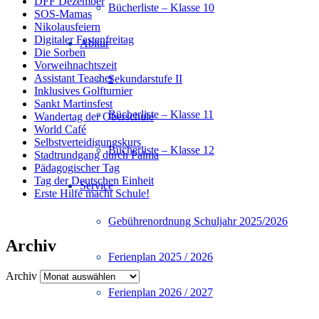
DFF Dezember
Bücherliste – Klasse 10
SOS-Mamas
Nikolausfeiern
Digitaler Fastenfreitag
Abitur
Die Sorben
Vorweihnachtszeit
Assistant Teacher
Sekundarstufe II
Inklusives Golfturnier
Sankt Martinsfest
Bücherliste – Klasse 11
Wandertag der Oberschule
World Café
Selbstverteidigungskurs
Bücherliste – Klasse 12
Stadtrundgang durch Palma
Pädagogischer Tag
Tag der Deutschen Einheit
Service
Erste Hilfe macht Schule!
Gebührenordnung Schuljahr 2025/2026
Archiv
Ferienplan 2025 / 2026
Archiv
Ferienplan 2026 / 2027