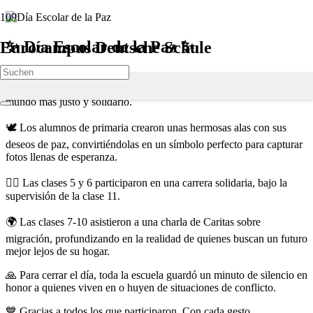
✨ Día Escolar de la Paz ✨
Eurocampus Deutsche Schule
El pasado jueves celebramos juntos el Día Escolar de la Paz con
actividades significativas para reflexionar y actuar en favor de un
mundo más justo y solidario.
🕊️ Los alumnos de primaria crearon unas hermosas alas con sus
deseos de paz, convirtiéndolas en un símbolo perfecto para capturar
fotos llenas de esperanza.
🏃‍♂️ Las clases 5 y 6 participaron en una carrera solidaria, bajo la
supervisión de la clase 11.
🌍 Las clases 7-10 asistieron a una charla de Caritas sobre
migración, profundizando en la realidad de quienes buscan un futuro
mejor lejos de su hogar.
🙏 Para cerrar el día, toda la escuela guardó un minuto de silencio en
honor a quienes viven en o huyen de situaciones de conflicto.
💙 Gracias a todos los que participaron. Con cada gesto,