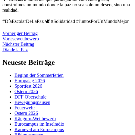
construimos un mundo donde la paz no sea solo un deseo, sino una
realidad.
#DíaEscolarDeLaPaz 🕊️ #Solidaridad #JuntosPorUnMundoMejor
Vorheriger Beitrag
Vorlesewettbewerb
Nächster Beitrag
Dia de la Paz
Neueste Beiträge
Beginn der Sommerferien
Europatag 2026
Sportfest 2026
Ostern 2026
DFF Oberschule
Bewegungspausen
Feuerwehr
Ostern 2026
Känguru-Wettbewerb
Eurocampus im Inselradio
Karneval am Eurocampus
Bildungsmesse