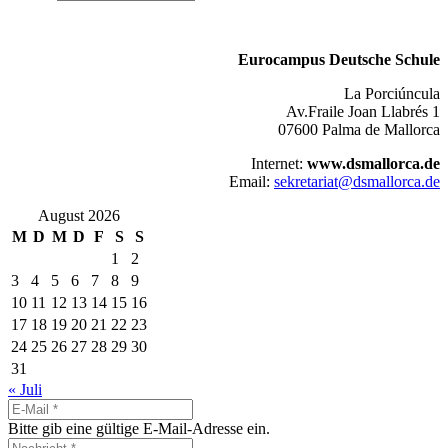
Eurocampus Deutsche Schule
La Porciúncula
Av.Fraile Joan Llabrés 1
07600 Palma de Mallorca
Internet:
www.dsmallorca.de
Email:
sekretariat@dsmallorca.de
August 2026
M
D
M
D
F
S
S
1
2
3
4
5
6
7
8
9
10
11
12
13
14
15
16
17
18
19
20
21
22
23
24
25
26
27
28
29
30
31
« Juli
Bitte gib eine gültige E-Mail-Adresse ein.