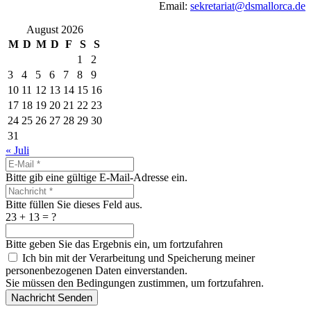
Email:
sekretariat@dsmallorca.de
August 2026
M
D
M
D
F
S
S
1
2
3
4
5
6
7
8
9
10
11
12
13
14
15
16
17
18
19
20
21
22
23
24
25
26
27
28
29
30
31
« Juli
Bitte gib eine gültige E-Mail-Adresse ein.
Bitte füllen Sie dieses Feld aus.
23 + 13 = ?
Bitte geben Sie das Ergebnis ein, um fortzufahren
Ich bin mit der Verarbeitung und Speicherung meiner
personenbezogenen Daten einverstanden.
Sie müssen den Bedingungen zustimmen, um fortzufahren.
Nachricht Senden