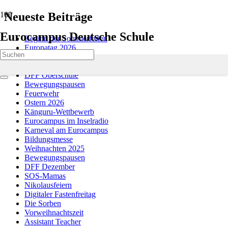
Neueste Beiträge
Eurocampus Deutsche Schule
Beginn der Sommerferien
Europatag 2026
Sportfest 2026
Ostern 2026
DFF Oberschule
Bewegungspausen
Feuerwehr
Ostern 2026
Känguru-Wettbewerb
Eurocampus im Inselradio
Karneval am Eurocampus
Bildungsmesse
Weihnachten 2025
Bewegungspausen
DFF Dezember
SOS-Mamas
Nikolausfeiern
Digitaler Fastenfreitag
Die Sorben
Vorweihnachtszeit
Assistant Teacher