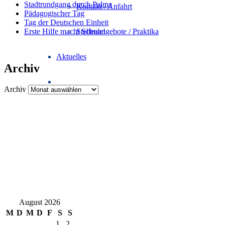
Stadtrundgang durch Palma
Kontakt / Anfahrt
Pädagogischer Tag
Tag der Deutschen Einheit
Erste Hilfe macht Schule!
Stellenangebote / Praktika
Aktuelles
Archiv
Archiv
August 2026
M
D
M
D
F
S
S
1
2