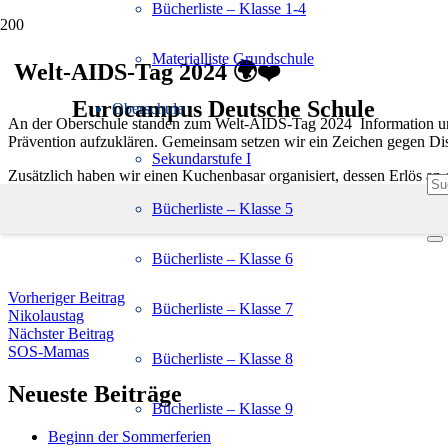
Bücherliste – Klasse 1-4
Materialliste Grundschule
Welt-AIDS-Tag 2024 🌍❤️
Eurocampus Deutsche Schule
Oberschule
An der Oberschule standen zum Welt-AIDS-Tag 2024 Information und 
Prävention aufzuklären. Gemeinsam setzen wir ein Zeichen gegen Disk
Sekundarstufe I
Zusätzlich haben wir einen Kuchenbasar organisiert, dessen Erlös an d
Bücherliste – Klasse 5
Bücherliste – Klasse 6
Vorheriger Beitrag
Bücherliste – Klasse 7
Nikolaustag
Nächster Beitrag
SOS-Mamas
Bücherliste – Klasse 8
Neueste Beiträge
Bücherliste – Klasse 9
Beginn der Sommerferien