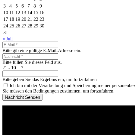
3
4
5
6
7
8
9
10
11
12
13
14
15
16
17
18
19
20
21
22
23
24
25
26
27
28
29
30
31
« Juli
Bitte gib eine gültige E-Mail-Adresse ein.
Bitte füllen Sie dieses Feld aus.
21 - 10 = ?
Bitte geben Sie das Ergebnis ein, um fortzufahren
Ich bin mit der Verarbeitung und Speicherung meiner personenbe
Sie müssen den Bedingungen zustimmen, um fortzufahren.
Nachricht Senden
Copyright 2025 –
Eurocampus Deutsche Schule