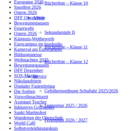
Europatag 2026
Bücherliste – Klasse 10
Sportfest 2026
Ostern 2026
DFF Oberschule
Abitur
Bewegungspausen
Feuerwehr
Sekundarstufe II
Ostern 2026
Känguru-Wettbewerb
Eurocampus im Inselradio
Bücherliste – Klasse 11
Karneval am Eurocampus
Bildungsmesse
Weihnachten 2025
Bücherliste – Klasse 12
Bewegungspausen
DFF Dezember
SOS-Mamas
Service
Nikolausfeiern
Digitaler Fastenfreitag
Gebührenordnung Schuljahr 2025/2026
Die Sorben
Vorweihnachtszeit
Assistant Teacher
Ferienplan 2025 / 2026
Inklusives Golfturnier
Sankt Martinsfest
Wandertag der Oberschule
Ferienplan 2026 / 2027
World Café
Selbstverteidigungskurs